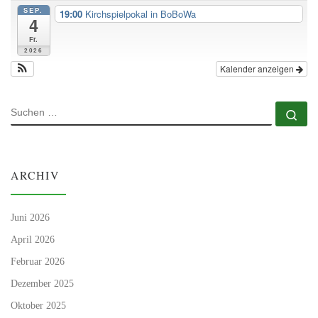
SEP.
19:00
Kirchspielpokal in BoBoWa
4
Fr.
2026
Kalender anzeigen
SUCHE
Su
ARCHIV
Juni 2026
April 2026
Februar 2026
Dezember 2025
Oktober 2025