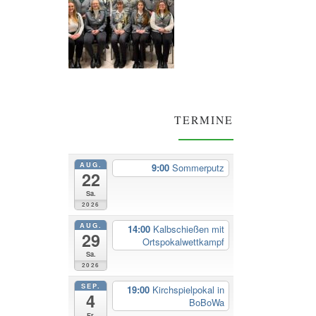
TERMINE
AUG.
9:00
Sommerputz
22
Sa.
2026
AUG.
14:00
Kalbschießen mit
29
Ortspokalwettkampf
Sa.
2026
SEP.
19:00
Kirchspielpokal in
4
BoBoWa
Fr.