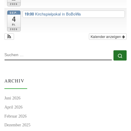
2026
SEP.
19:00
Kirchspielpokal in BoBoWa
4
Fr.
2026
Kalender anzeigen
SUCHE
Su
ARCHIV
Juni 2026
April 2026
Februar 2026
Dezember 2025