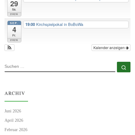
29
Sa.
2026
SEP.
19:00
Kirchspielpokal in BoBoWa
4
Fr.
2026
Kalender anzeigen
SUCHE
Su
ARCHIV
Juni 2026
April 2026
Februar 2026