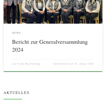
Vorstandes wurden wiedergewählt. Der vakante Posten des
Kassierers Herberger Feld wurde mit Nina Levien […]
NEWS
Bericht zur Generalversammlung
2024
von
Frank Mecklenburg
Veröffentlicht am
24. Januar 2024
AKTUELLES