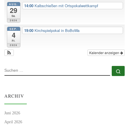
AUG.
14:00
Kalbschießen mit Ortspokalwettkampf
29
Sa.
2026
SEP.
19:00
Kirchspielpokal in BoBoWa
4
Fr.
2026
Kalender anzeigen
SUCHE
Su
ARCHIV
Juni 2026
April 2026