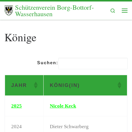
Schützenverein Borg-Bottorf-
Zum Inhalt springen
Search
Wasserhausen
Me
Könige
Suchen:
JAHR
KÖNIG(IN)
2025
Nicole Keck
2024
Dieter Schwarberg