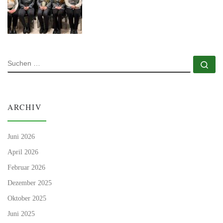
SUCHE
Su
ARCHIV
Juni 2026
April 2026
Februar 2026
Dezember 2025
Oktober 2025
Juni 2025