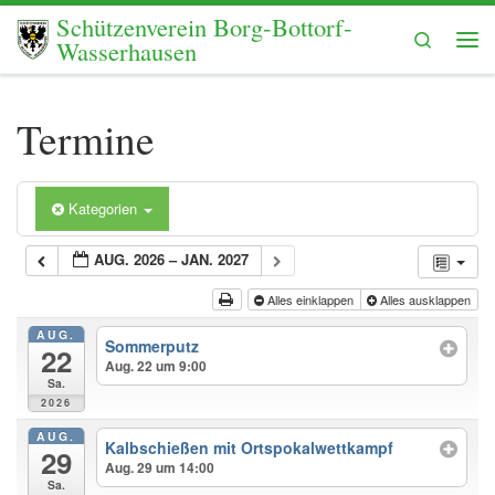
Schützenverein Borg-Bottorf-
Zum Inhalt springen
Search
Wasserhausen
Me
Termine
Kategorien
AUG. 2026 – JAN. 2027
Alles einklappen
Alles ausklappen
AUG.
Sommerputz
22
Aug. 22 um 9:00
Sa.
2026
AUG.
Kalbschießen mit Ortspokalwettkampf
29
Aug. 29 um 14:00
Sa.